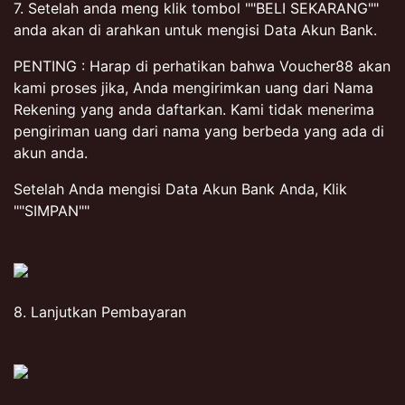
7. Setelah anda meng klik tombol ""BELI SEKARANG""
anda akan di arahkan untuk mengisi Data Akun Bank.
PENTING : Harap di perhatikan bahwa Voucher88 akan
kami proses jika, Anda mengirimkan uang dari Nama
Rekening yang anda daftarkan. Kami tidak menerima
pengiriman uang dari nama yang berbeda yang ada di
akun anda.
Setelah Anda mengisi Data Akun Bank Anda, Klik
""SIMPAN""
8. Lanjutkan Pembayaran