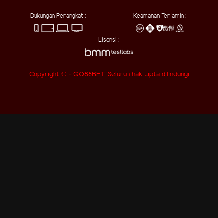
Dukungan Perangkat :
Keamanan Terjamin :
Lisensi :
Copyright © - QQ88BET. Seluruh hak cipta dilindungi