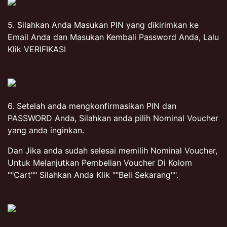
5. Silahkan Anda Masukan PIN yang dikirimkan ke
Email Anda dan Masukan Kembali Password Anda, Lalu
Klik VERIFIKASI
6. Setelah anda mengkonfirmasikan PIN dan
PASSWORD Anda, Silahkan anda pilih Nominal Voucher
yang anda inginkan.
Dan Jika anda sudah selesai memilih Nominal Voucher,
Untuk Melanjutkan Pembelian Voucher Di Kolom
""Cart"" Silahkan Anda Klik ""Beli Sekarang"".