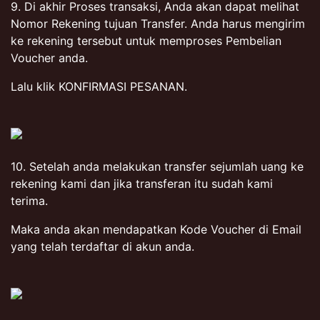
9. Di akhir Proses transaksi, Anda akan dapat melihat
Nomor Rekening tujuan Transfer. Anda harus mengirim
ke rekening tersebut untuk memproses Pembelian
Voucher anda.
Lalu klik KONFIRMASI PESANAN.
10. Setelah anda melakukan transfer sejumlah uang ke
rekening kami dan jika transferan itu sudah kami
terima.
Maka anda akan mendapatkan Kode Voucher di Email
yang telah terdaftar di akun anda.