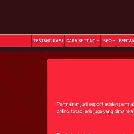
TENTANG KAMI
CARA BETTING
INFO
BERTA
Permainan judi esport adalah permai
online, tetapi ada juga yang dimainka