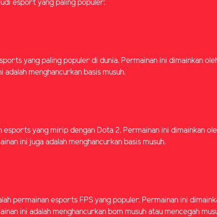
udi esport yang paling populer:
sports yang paling populer di dunia. Permainan ini dimainkan ol
ini adalah menghancurkan basis musuh.
 esports yang mirip dengan Dota 2. Permainan ini dimainkan ol
mainan ini juga adalah menghancurkan basis musuh.
alah permainan esports FPS yang populer. Permainan ini dimain
ermainan ini adalah menghancurkan bom musuh atau mencegah mu