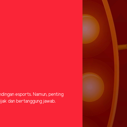
dingan esports. Namun, penting
bijak dan bertanggung jawab.