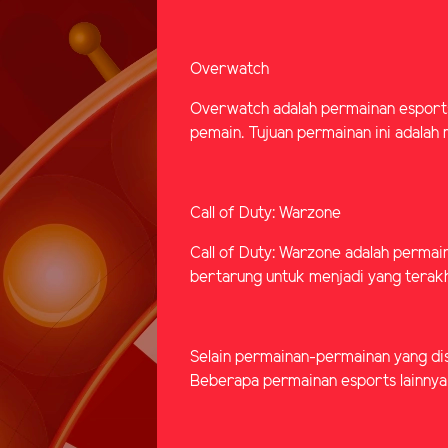
Overwatch
Overwatch adalah permainan esports 
pemain. Tujuan permainan ini adalah
Call of Duty: Warzone
Call of Duty: Warzone adalah permain
bertarung untuk menjadi yang terakh
Selain permainan-permainan yang dis
Beberapa permainan esports lainnya y