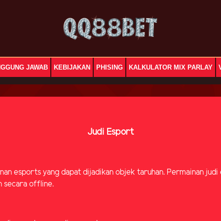
NGGUNG JAWAB
KEBIJAKAN
PHISING
KALKULATOR MIX PARLAY
Judi Esport
nan esports yang dapat dijadikan objek taruhan. Permainan judi
n secara offline.