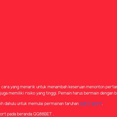
i cara yang menarik untuk menambah keseruan menonton pertan
juga memiliki risiko yang tinggi. Pemain harus bermain dengan 
ebih dahulu untuk memulai permainan taruhan
judi E-sport
.
-sport pada beranda QQ88BET .