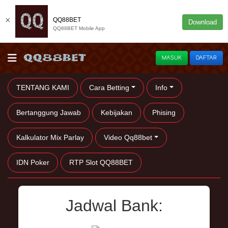
×
QQ88BET
Download
QQ88BET Mobile App
MASUK
DAFTAR
TENTANG KAMI
Cara Betting
Info
Bertanggung Jawab
Kebijakan
Phising
Kalkulator Mix Parlay
Video Qq88bet
IDN Poker
RTP Slot QQ88BET
Jadwal Bank: