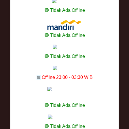
🟢 Tidak Ada Offline
🟢 Tidak Ada Offline
🟢 Tidak Ada Offline
Offline 23:00 - 03:30 WIB
🟢
🟢 Tidak Ada Offline
🟢 Tidak Ada Offline