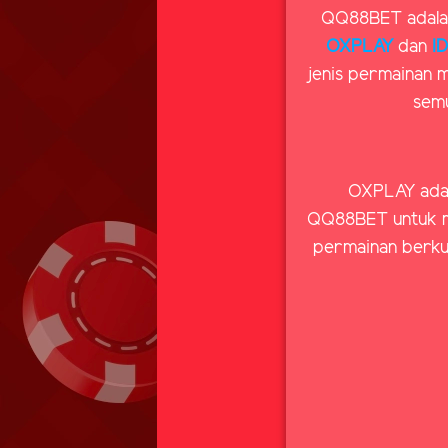
QQ88BET adalah 
OXPLAY
dan
I
jenis permainan m
semu
OXPLAY adal
QQ88BET untuk me
permainan berku