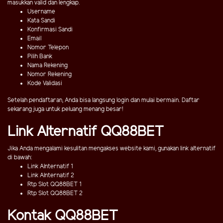
masukkan valid dan lengkap.
Username
Kata Sandi
Konfirmasi Sandi
Email
Nomor Telepon
Pilih Bank
Nama Rekening
Nomor Rekening
Kode Validasi
Setelah pendaftaran, Anda bisa langsung login dan mulai bermain. Daftar
sekarang juga untuk peluang menang besar!
Link Alternatif QQ88BET
Jika Anda mengalami kesulitan mengakses website kami, gunakan link alternatif
di bawah:
Link Alnternatif 1
Link Alnternatif 2
Rtp Slot QQ88BET 1
Rtp Slot QQ88BET 2
Kontak QQ88BET