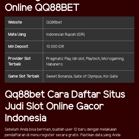
Online QQ88BET
Website
QQ88bet
Mata Uang
Indonesian Rupiah (IDR)
Min Deposit
10.000 IDR
Provider Slot
Pragmatic Play, Idn slot, Playtech, Microgaming,
Terbaik
Habanero
Game Slot Terbaik
Sweet Bonanza, Gate of Olympus, Koi Gate
Qq88bet Cara Daftar Situs
Judi Slot Online Gacor
Indonesia
Sebelum Anda bisa bermain, buatlah user ID baru dengan melakukan
pendaftaran di menu register secara gratis. Pastikan data yang Anda